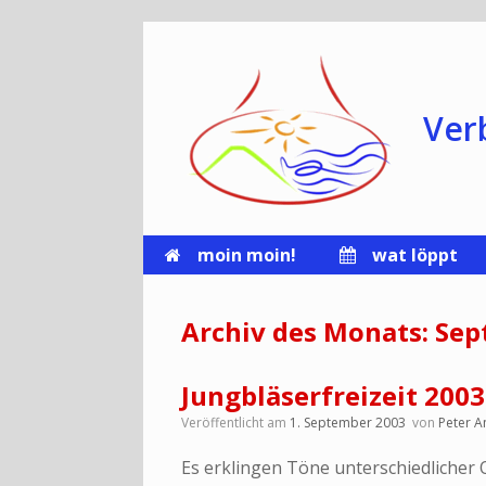
Zum
Inhalt
springen
Ver
moin moin!
wat löppt
Archiv des Monats:
Sep
Jungbläserfreizeit 2003
Veröffentlicht am
1. September 2003
von
Peter A
Es erklingen Töne unterschiedlicher 