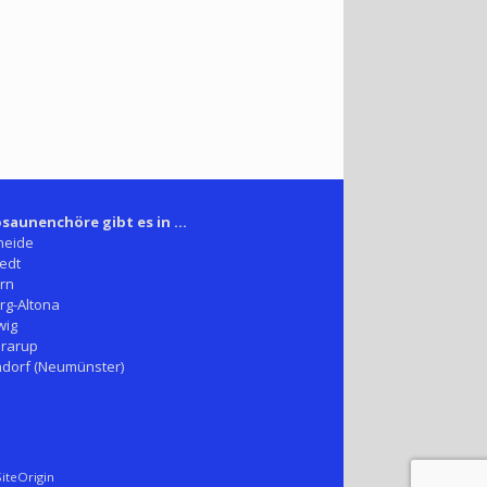
saunenchöre gibt es in ...
heide
edt
rn
g-Altona
wig
rarup
dorf (Neumünster)
iteOrigin