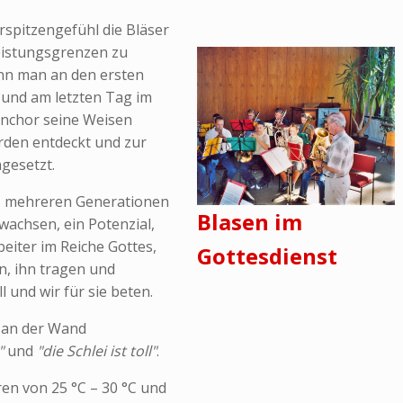
rspitzengefühl die Bläser
eistungsgrenzen zu
enn man an den ersten
und am letzten Tag im
enchor seine Weisen
rden entdeckt und zur
gesetzt.
s mehreren Generationen
Blasen im
wachsen, ein Potenzial,
beiter im Reiche Gottes,
Gottesdienst
, ihn tragen und
 und wir für sie beten.
d an der Wand
"
und
"die Schlei ist toll"
.
en von 25 °C – 30 °C und