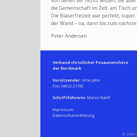
von denen wir nichts wissen, die abe
die Gemeinschaft im Zelt, am Tisch 
Die Bläserfreizeit war perfekt, super,
der Wand – na, dann bis zum nächsten
Peter Andersen
Verband christlicher Posaunenchöre
der Nordmark
Vorsitzender:
Arne Jahn
Fon: 04532 21783
Schriftführerin:
Maren Rahlf
Impressum
Datenschutzerklärung
© 2007-2