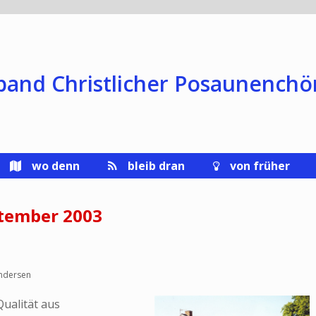
band Christlicher Posaunenchö
wo denn
bleib dran
von früher
tember 2003
ndersen
Qualität aus