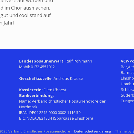
r anvertraut wurden und
und im Chor ausmachen.
 gut und cool stand auf
 Jahr!
Landesposaunenwart:
Ralf Pohlmann
VCP-Po
Mobil: 0172 4551012
Bargte
Barmst
Elmsho
Geschäftsstelle:
Andreas Krause
Hambur
Schles
Kassiererin:
Ellen L'hoest
Süderb
Bankverbindung:
Tungen
Name: Verband christlicher Posaunenchöre der
Nordmark
IBAN: DE04 2215 0000 0002 1116 59
BIC: NOLADE21ELH (Sparkasse Elmshorn)
026 Verband Christlicher Posaunenchöre
Datenschutzerklärung
Theme by
S