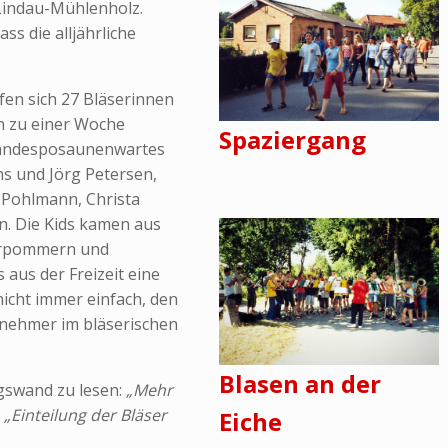
Lindau-Mühlenholz.
ss die alljährliche
afen sich 27 Bläserinnen
en zu einer Woche
Spaziergang
 Landesposaunenwartes
s und Jörg Petersen,
 Pohlmann, Christa
n. Die Kids kamen aus
orpommern und
aus der Freizeit eine
nicht immer einfach, den
lnehmer im bläserischen
Blasen an der
gswand zu lesen:
„Mehr
d
„Einteilung der Bläser
Eiche