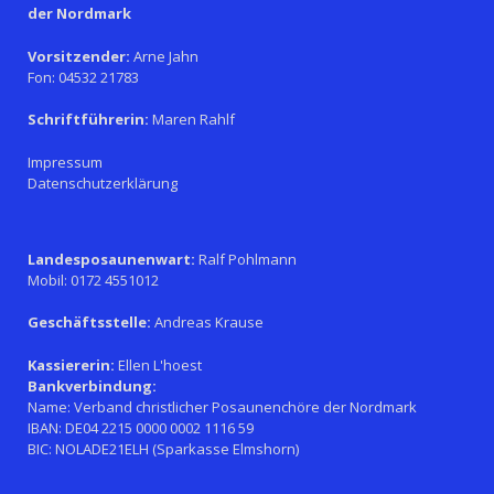
der Nordmark
Vorsitzender:
Arne Jahn
Fon: 04532 21783
Schriftführerin:
Maren Rahlf
Impressum
Datenschutzerklärung
Landesposaunenwart:
Ralf Pohlmann
Mobil: 0172 4551012
Geschäftsstelle:
Andreas Krause
Kassiererin:
Ellen L'hoest
Bankverbindung:
Name: Verband christlicher Posaunenchöre der Nordmark
IBAN: DE04 2215 0000 0002 1116 59
BIC: NOLADE21ELH (Sparkasse Elmshorn)