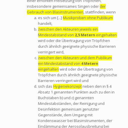
einer erhöhten Freisetzung von Tröpfchen,
insbesondere gemeinsames Singen oder
der
Gebrauch von Blasinstrumenten
, stattfinden, wenn
es sich um [...]
Musikproben ohne Publikum
handelt,
zwischen den Akteuren jeweils ein
Mindestabstand von
2,5 Metern
eingehalten
wird oder die Übertragung von Tröpfchen
durch ähnlich geeignete physische Barrieren
verringert wird,
zwischen den Akteuren und dem Publikum
ein Mindestabstand von
4 Metern
eingehalten
wird oder die Übertragung von
Tröpfchen durch ähnlich geeignete physische
Barrieren verringert wird und
sich das
Hygienekonzept
neben den in § 4
Absatz 1 genannten Punkten auch zu den in
Buchstaben b) und c) genannten
Mindestabständen, der Reinigung und
Desinfektion gemeinsam genutzter
Gegenstände, dem Umgang mit
Kondenswasser bei Blasinstrumenten, der
Eindämmung der Aerosolausbreitung bei