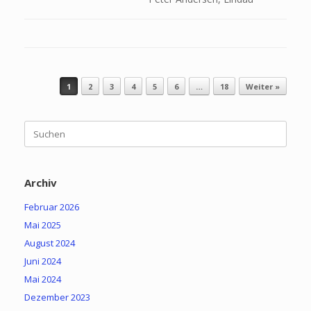
Beitragsnavigation
1
2
3
4
5
6
…
18
Weiter »
Suchen
nach:
Archiv
Februar 2026
Mai 2025
August 2024
Juni 2024
Mai 2024
Dezember 2023