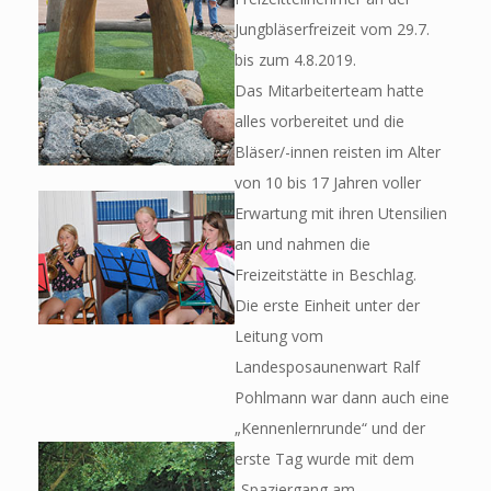
Jungbläserfreizeit vom 29.7.
bis zum 4.8.2019.
Das Mitarbeiterteam hatte
alles vorbereitet und die
Bläser/-innen reisten im Alter
von 10 bis 17 Jahren voller
Erwartung mit ihren Utensilien
an und nahmen die
Freizeitstätte in Beschlag.
Die erste Einheit unter der
Leitung vom
Landesposaunenwart Ralf
Pohlmann war dann auch eine
„Kennenlernrunde“ und der
erste Tag wurde mit dem
„Spaziergang am