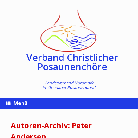
Zum
Inhalt
springen
Verband Christlicher
Posaunenchöre
Landesverband Nordmark
im
Gnadauer Posaunenbund
Menü
Autoren-Archiv:
Peter
Andersen