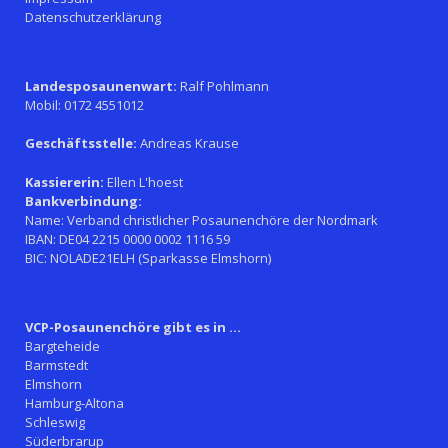
Datenschutzerklärung
Landesposaunenwart:
Ralf Pohlmann
Mobil: 0172 4551012
Geschäftsstelle:
Andreas Krause
Kassiererin:
Ellen L'hoest
Bankverbindung:
Name: Verband christlicher Posaunenchöre der Nordmark
IBAN: DE04 2215 0000 0002 1116 59
BIC: NOLADE21ELH (Sparkasse Elmshorn)
VCP-Posaunenchöre gibt es in ...
Bargteheide
Barmstedt
Elmshorn
Hamburg-Altona
Schleswig
Süderbrarup