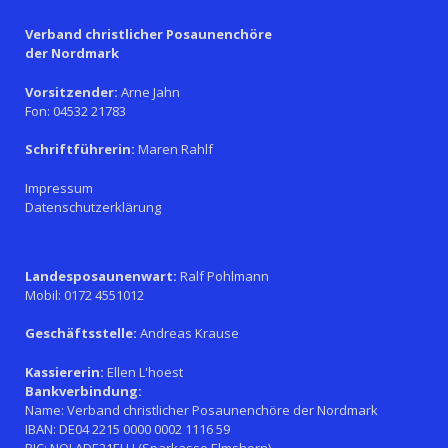
Verband christlicher Posaunenchöre
der Nordmark
Vorsitzender:
Arne Jahn
Fon: 04532 21783
Schriftführerin:
Maren Rahlf
Impressum
Datenschutzerklärung
Landesposaunenwart:
Ralf Pohlmann
Mobil: 0172 4551012
Geschäftsstelle:
Andreas Krause
Kassiererin:
Ellen L'hoest
Bankverbindung:
Name: Verband christlicher Posaunenchöre der Nordmark
IBAN: DE04 2215 0000 0002 1116 59
BIC: NOLADE21ELH (Sparkasse Elmshorn)