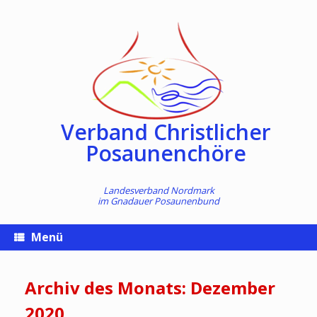
Zum
Inhalt
springen
Verband Christlicher
Posaunenchöre
Landesverband Nordmark
im
Gnadauer Posaunenbund
Menü
Archiv des Monats:
Dezember
2020