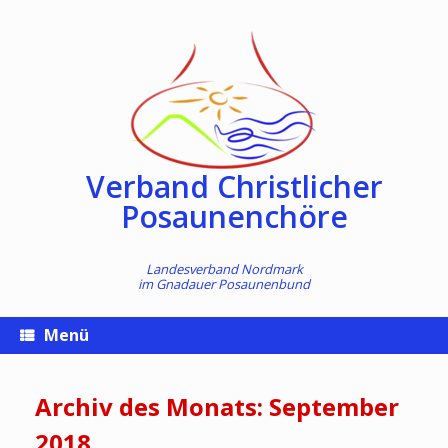
Zum
Inhalt
springen
Verband Christlicher
Posaunenchöre
Landesverband Nordmark
im
Gnadauer Posaunenbund
Menü
Archiv des Monats:
September
2018