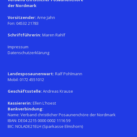
der Nordmark
Vorsitzender:
Arne Jahn
Fon: 04532 21783
Schriftführerin:
Maren Rahlf
Impressum
Datenschutzerklärung
Landesposaunenwart:
Ralf Pohlmann
Mobil: 0172 4551012
Geschäftsstelle:
Andreas Krause
Kassiererin:
Ellen L'hoest
Bankverbindung:
Name: Verband christlicher Posaunenchöre der Nordmark
IBAN: DE04 2215 0000 0002 1116 59
BIC: NOLADE21ELH (Sparkasse Elmshorn)