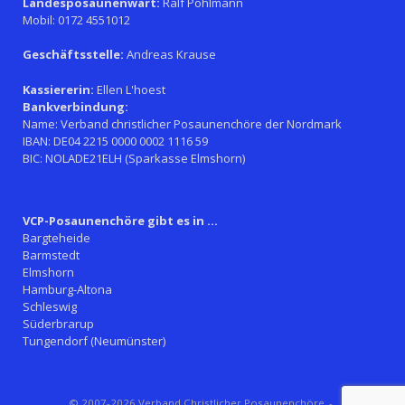
Landesposaunenwart:
Ralf Pohlmann
Mobil: 0172 4551012
Geschäftsstelle:
Andreas Krause
Kassiererin:
Ellen L'hoest
Bankverbindung:
Name: Verband christlicher Posaunenchöre der Nordmark
IBAN: DE04 2215 0000 0002 1116 59
BIC: NOLADE21ELH (Sparkasse Elmshorn)
VCP-Posaunenchöre gibt es in ...
Bargteheide
Barmstedt
Elmshorn
Hamburg-Altona
Schleswig
Süderbrarup
Tungendorf (Neumünster)
© 2007-2026 Verband Christlicher Posaunenchöre