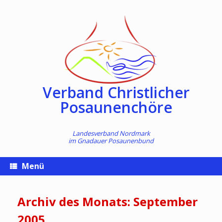
Zum
Inhalt
springen
Verband Christlicher
Posaunenchöre
Landesverband Nordmark
im
Gnadauer Posaunenbund
Menü
Archiv des Monats:
September
2005