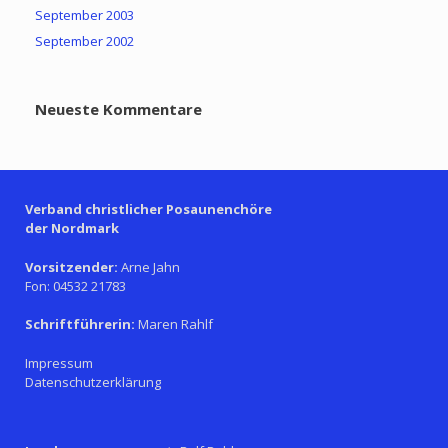
September 2003
September 2002
Neueste Kommentare
Verband christlicher Posaunenchöre
der Nordmark
Vorsitzender:
Arne Jahn
Fon: 04532 21783
Schriftführerin:
Maren Rahlf
Impressum
Datenschutzerklärung