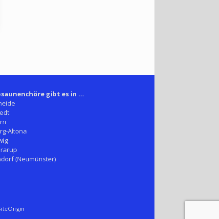
saunenchöre gibt es in ...
heide
edt
rn
g-Altona
wig
rarup
dorf (Neumünster)
iteOrigin