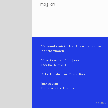
möglich!
Verband christlicher Posaunenchöre
der Nordmark
Vorsitzender:
Arne Jahn
Fon: 04532 21783
Schriftführerin:
Maren Rahlf
Impressum
Datenschutzerklärung
© 2007-2