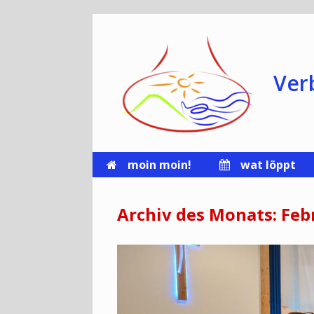
Zum
Inhalt
springen
Ver
moin moin!
wat löppt
Archiv des Monats:
Feb