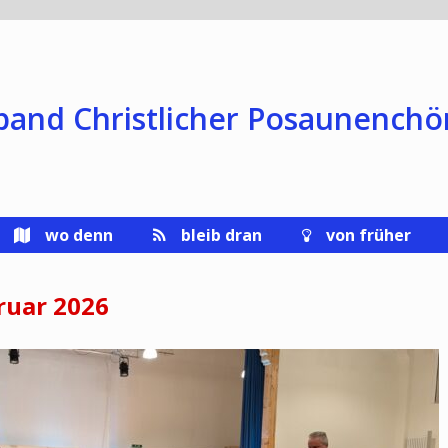
band Christlicher Posaunenchö
wo denn
bleib dran
von früher
ruar 2026