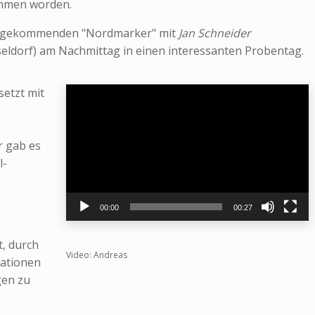
mmen worden.
dt gekommenden "Nordmarker" mit
Jan Schneider
seldorf) am Nachmittag in einen interessanten Probentag.
Video-
etzt mit
Player
r gab es
l-
00:00
00:27
, durch
Video: Andreas
rationen
gen zu