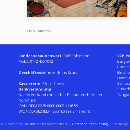
Foto: Andreas
Landesposaunenwart:
Ralf Pohlmann
VCP-Po
Mobil: 0172 4551012
Bargte
Barmst
Elmsho
Geschäftsstelle:
Andreas Krause
Hambur
Schles
Kassiererin:
Ellen L'hoest
Süderb
Bankverbindung:
Tungen
Name: Verband christlicher Posaunenchöre der
Nordmark
IBAN: DE04 2215 0000 0002 1116 59
BIC: NOLADE21ELH (Sparkasse Elmshorn)
026 Verband Christlicher Posaunenchöre
Datenschutzerklärung
Theme by
S