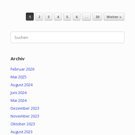
Beitragsnavigation
1
2
3
4
5
6
…
20
Weiter »
Suchen
nach:
Archiv
Februar 2026
Mai 2025
August 2024
Juni 2024
Mai 2024
Dezember 2023
November 2023
Oktober 2023
August 2023