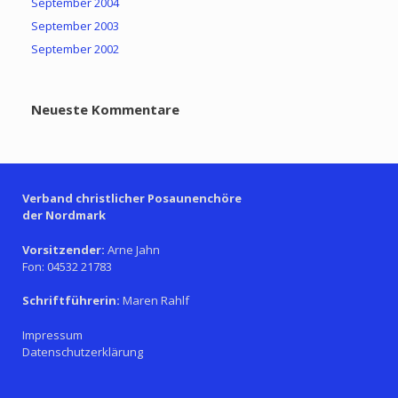
September 2004
September 2003
September 2002
Neueste Kommentare
Verband christlicher Posaunenchöre
der Nordmark
Vorsitzender:
Arne Jahn
Fon: 04532 21783
Schriftführerin:
Maren Rahlf
Impressum
Datenschutzerklärung