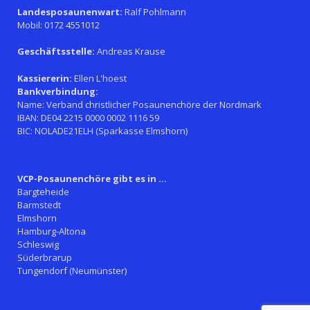
Landesposaunenwart:
Ralf Pohlmann
Mobil: 0172 4551012
Geschäftsstelle:
Andreas Krause
Kassiererin:
Ellen L'hoest
Bankverbindung:
Name: Verband christlicher Posaunenchöre der Nordmark
IBAN: DE04 2215 0000 0002 1116 59
BIC: NOLADE21ELH (Sparkasse Elmshorn)
VCP-Posaunenchöre gibt es in ...
Bargteheide
Barmstedt
Elmshorn
Hamburg-Altona
Schleswig
Süderbrarup
Tungendorf (Neumünster)