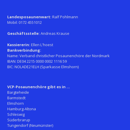
Landesposaunenwart:
Ralf Pohlmann
Mobil: 0172 4551012
Geschäftsstelle:
Andreas Krause
Kassiererin:
Ellen L'hoest
Bankverbindung:
Name: Verband christlicher Posaunenchöre der Nordmark
IBAN: DE04 2215 0000 0002 1116 59
BIC: NOLADE21ELH (Sparkasse Elmshorn)
VCP-Posaunenchöre gibt es in ...
Bargteheide
Barmstedt
Elmshorn
Hamburg-Altona
Schleswig
Süderbrarup
Tungendorf (Neumünster)