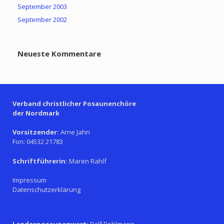
September 2003
September 2002
Neueste Kommentare
Verband christlicher Posaunenchöre
der Nordmark
Vorsitzender:
Arne Jahn
Fon: 04532 21783
Schriftführerin:
Maren Rahlf
Impressum
Datenschutzerklärung