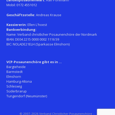
Landesposaunenwart:
Ralf Pohlmann
Mobil: 0172 4551012
Geschäftsstelle:
Andreas Krause
Kassiererin:
Ellen L'hoest
Bankverbindung:
Name: Verband christlicher Posaunenchöre der Nordmark
IBAN: DE04 2215 0000 0002 1116 59
BIC: NOLADE21ELH (Sparkasse Elmshorn)
VCP-Posaunenchöre gibt es in ...
Bargteheide
Barmstedt
Elmshorn
Hamburg-Altona
Schleswig
Süderbrarup
Tungendorf (Neumünster)
© 2007-2026 Verband Christlicher Posaunenchöre