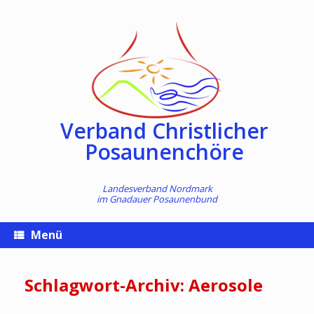
Zum
Inhalt
springen
Verband Christlicher
Posaunenchöre
Landesverband Nordmark
im
Gnadauer Posaunenbund
Menü
Schlagwort-Archiv:
Aerosole