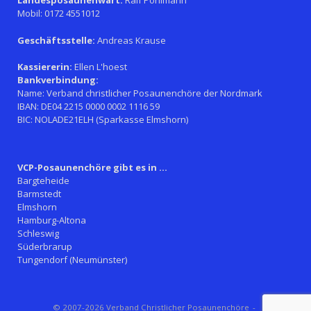
Landesposaunenwart:
Ralf Pohlmann
Mobil: 0172 4551012
Geschäftsstelle:
Andreas Krause
Kassiererin:
Ellen L'hoest
Bankverbindung:
Name: Verband christlicher Posaunenchöre der Nordmark
IBAN: DE04 2215 0000 0002 1116 59
BIC: NOLADE21ELH (Sparkasse Elmshorn)
VCP-Posaunenchöre gibt es in ...
Bargteheide
Barmstedt
Elmshorn
Hamburg-Altona
Schleswig
Süderbrarup
Tungendorf (Neumünster)
© 2007-2026 Verband Christlicher Posaunenchöre