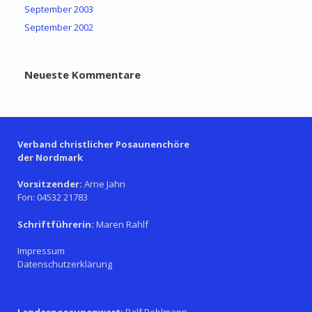
September 2003
September 2002
Neueste Kommentare
Verband christlicher Posaunenchöre
der Nordmark
Vorsitzender:
Arne Jahn
Fon: 04532 21783
Schriftführerin:
Maren Rahlf
Impressum
Datenschutzerklärung