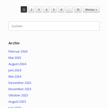
Beitragsnavigation
1
2
3
4
5
6
…
13
Weiter »
Suchen
nach:
Archiv
Februar 2026
Mai 2025
August 2024
Juni 2024
Mai 2024
Dezember 2023
November 2023
Oktober 2023
August 2023
Juni 2023