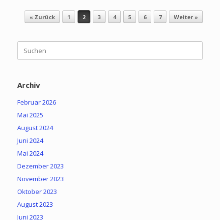
Beitragsnavigation
« Zurück
1
2
3
4
5
6
7
Weiter »
Suchen
nach:
Archiv
Februar 2026
Mai 2025
August 2024
Juni 2024
Mai 2024
Dezember 2023
November 2023
Oktober 2023
August 2023
Juni 2023