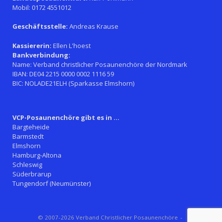
Mobil: 0172 4551012
Geschäftsstelle:
Andreas Krause
Kassiererin:
Ellen L'hoest
Bankverbindung:
Name: Verband christlicher Posaunenchöre der Nordmark
IBAN: DE04 2215 0000 0002 1116 59
BIC: NOLADE21ELH (Sparkasse Elmshorn)
VCP-Posaunenchöre gibt es in ...
Bargteheide
Barmstedt
Elmshorn
Hamburg-Altona
Schleswig
Süderbrarup
Tungendorf (Neumünster)
© 2007-2026 Verband Christlicher Posaunenchöre