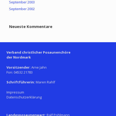
September 2003
September 2002
Neueste Kommentare
Verband christlicher Posaunenchöre
der Nordmark
Vorsitzender:
Arne Jahn
Fon: 04532 21783
Schriftführerin:
Maren Rahlf
Impressum
Datenschutzerklärung
Landesposaunenwart:
Ralf Pohlmann