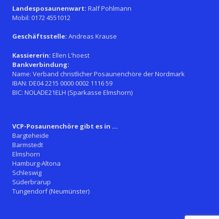
Landesposaunenwart:
Ralf Pohlmann
Mobil: 0172 4551012
Geschäftsstelle:
Andreas Krause
Kassiererin:
Ellen L'hoest
Bankverbindung:
Name: Verband christlicher Posaunenchöre der Nordmark
IBAN: DE04 2215 0000 0002 1116 59
BIC: NOLADE21ELH (Sparkasse Elmshorn)
VCP-Posaunenchöre gibt es in ...
Bargteheide
Barmstedt
Elmshorn
Hamburg-Altona
Schleswig
Süderbrarup
Tungendorf (Neumünster)