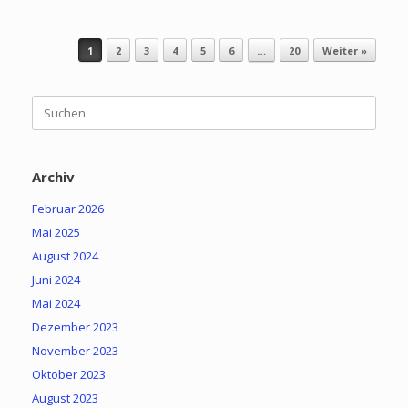
Beitragsnavigation
1
2
3
4
5
6
…
20
Weiter »
Suchen
nach:
Archiv
Februar 2026
Mai 2025
August 2024
Juni 2024
Mai 2024
Dezember 2023
November 2023
Oktober 2023
August 2023