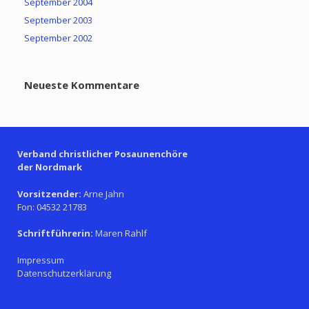
September 2004
September 2003
September 2002
Neueste Kommentare
Verband christlicher Posaunenchöre
der Nordmark
Vorsitzender:
Arne Jahn
Fon: 04532 21783
Schriftführerin:
Maren Rahlf
Impressum
Datenschutzerklärung