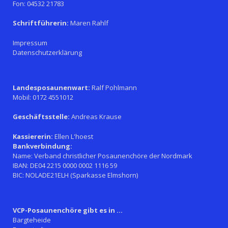
Fon: 04532 21783
Schriftführerin:
Maren Rahlf
Impressum
Datenschutzerklärung
Landesposaunenwart:
Ralf Pohlmann
Mobil: 0172 4551012
Geschäftsstelle:
Andreas Krause
Kassiererin:
Ellen L'hoest
Bankverbindung:
Name: Verband christlicher Posaunenchöre der Nordmark
IBAN: DE04 2215 0000 0002 1116 59
BIC: NOLADE21ELH (Sparkasse Elmshorn)
VCP-Posaunenchöre gibt es in ...
Bargteheide