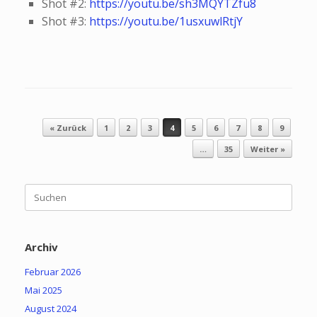
Shot #2:
https://youtu.be/sh3MQYTZfu8
Shot #3:
https://youtu.be/1usxuwlRtjY
Beitragsnavigation
« Zurück
1
2
3
4
5
6
7
8
9
…
35
Weiter »
Suchen
nach:
Archiv
Februar 2026
Mai 2025
August 2024