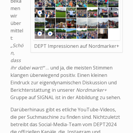
beka
men
wir
über
mittel
t:
„Schö
DEPT Impressionen auf Nordmarker+
n,
dass
ihr dabei wart!“
… und ja, die meisten Stimmen
klangen überwiegend positiv. Einen kleinen
Eindruck zur eigendynamischen Diskussion und
Berichterstattung in unserer
Nordmarker+
Gruppe auf SIGNAL ist in der Abbildung zu sehen.
Darüberhinaus gibt es etliche YouTube-Videos,
die per Suchmaschine zu finden sind. Nichtzuletzt
betreibt das Social-Media-Team vom DEPT2024
die offiziellen Kanäle, die Instagram und