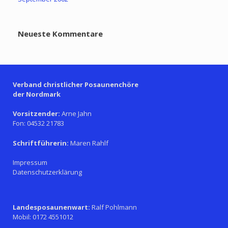
Neueste Kommentare
Verband christlicher Posaunenchöre
der Nordmark
Vorsitzender:
Arne Jahn
Fon: 04532 21783
Schriftführerin:
Maren Rahlf
Impressum
Datenschutzerklärung
Landesposaunenwart:
Ralf Pohlmann
Mobil: 0172 4551012