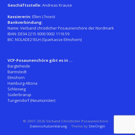
Geschäftsstelle:
Andreas Krause
Kassiererin:
Ellen L'hoest
Bankverbindung:
Name: Verband christlicher Posaunenchöre der Nordmark
IBAN: DE04 2215 0000 0002 1116 59
BIC: NOLADE21ELH (Sparkasse Elmshorn)
VCP-Posaunenchöre gibt es in ...
Bargteheide
Barmstedt
Elmshorn
Hamburg-Altona
Schleswig
Süderbrarup
Tungendorf (Neumünster)
© 2007-2026 Verband Christlicher Posaunenchöre
Datenschutzerklärung
Theme by
SiteOrigin