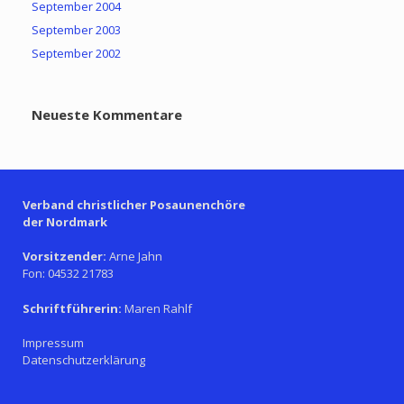
September 2004
September 2003
September 2002
Neueste Kommentare
Verband christlicher Posaunenchöre
der Nordmark
Vorsitzender:
Arne Jahn
Fon: 04532 21783
Schriftführerin:
Maren Rahlf
Impressum
Datenschutzerklärung