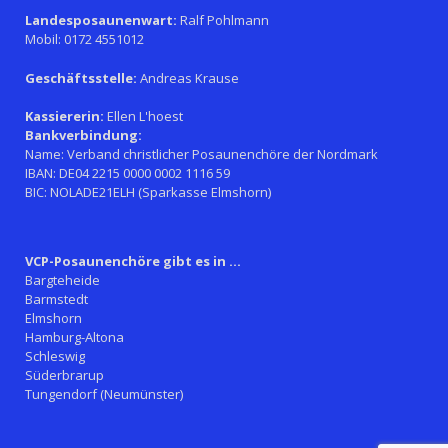
Landesposaunenwart:
Ralf Pohlmann
Mobil: 0172 4551012
Geschäftsstelle:
Andreas Krause
Kassiererin:
Ellen L'hoest
Bankverbindung:
Name: Verband christlicher Posaunenchöre der Nordmark
IBAN: DE04 2215 0000 0002 1116 59
BIC: NOLADE21ELH (Sparkasse Elmshorn)
VCP-Posaunenchöre gibt es in ...
Bargteheide
Barmstedt
Elmshorn
Hamburg-Altona
Schleswig
Süderbrarup
Tungendorf (Neumünster)