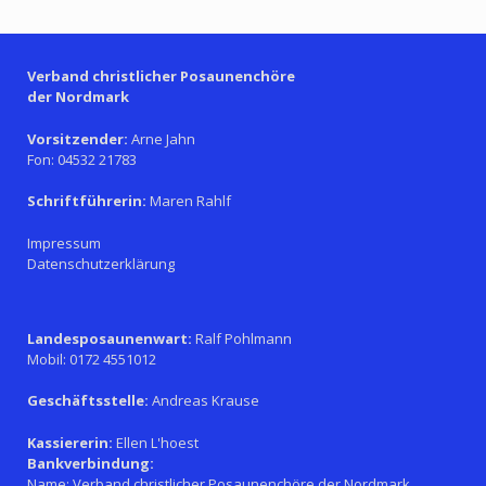
Verband christlicher Posaunenchöre
der Nordmark
Vorsitzender:
Arne Jahn
Fon: 04532 21783
Schriftführerin:
Maren Rahlf
Impressum
Datenschutzerklärung
Landesposaunenwart:
Ralf Pohlmann
Mobil: 0172 4551012
Geschäftsstelle:
Andreas Krause
Kassiererin:
Ellen L'hoest
Bankverbindung:
Name: Verband christlicher Posaunenchöre der Nordmark