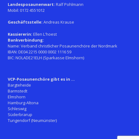
Landesposaunenwart:
Ralf Pohlmann
Mobil: 0172 4551012
Geschäftsstelle:
Andreas Krause
Kassiererin:
Ellen L'hoest
Bankverbindung:
Name: Verband christlicher Posaunenchöre der Nordmark
IBAN: DE04 2215 0000 0002 1116 59
BIC: NOLADE21ELH (Sparkasse Elmshorn)
VCP-Posaunenchöre gibt es in ...
Bargteheide
Barmstedt
Elmshorn
Hamburg-Altona
Schleswig
Süderbrarup
Tungendorf (Neumünster)