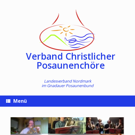
Zum
Inhalt
springen
Verband Christlicher
Posaunenchöre
Landesverband Nordmark
im
Gnadauer Posaunenbund
Menü