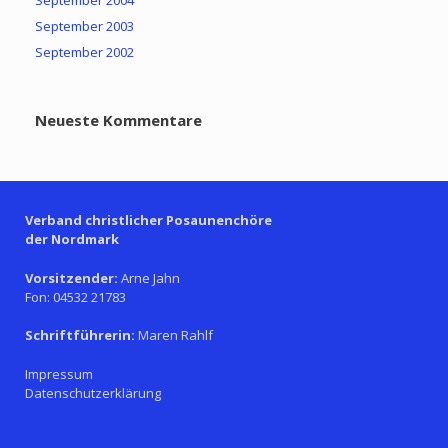
September 2004
September 2003
September 2002
Neueste Kommentare
Verband christlicher Posaunenchöre
der Nordmark
Vorsitzender:
Arne Jahn
Fon: 04532 21783
Schriftführerin:
Maren Rahlf
Impressum
Datenschutzerklärung